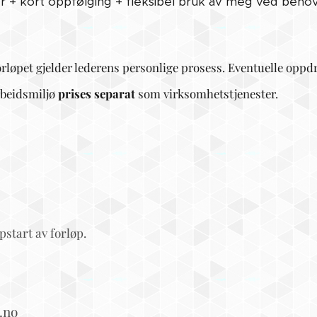
er + kort oppfølging + fleksibel bruk av meg ved beho
løpet gjelder lederens personlige prosess. Eventuelle oppdr
rbeidsmiljø
prises separat
som virksomhetstjenester.
pstart av forløp.
.no