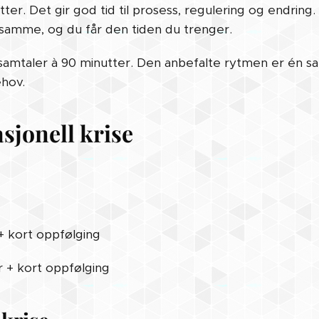
ter. Det gir god tid til prosess, regulering og endring
samme, og du får den tiden du trenger.
12 samtaler à 90 minutter. Den anbefalte rytmen er én 
ehov.
asjonell krise
+ kort oppfølging
r + kort oppfølging