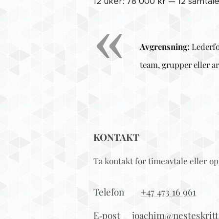
12 uker: 78 000 kr — 12 samtal
Avgrensning:
Lederfor
team, grupper eller a
KONTAKT
Ta kontakt for timeavtale eller op
Telefon 📞
+47 473 16 961
E‑post✉️
joachim@nesteskritt