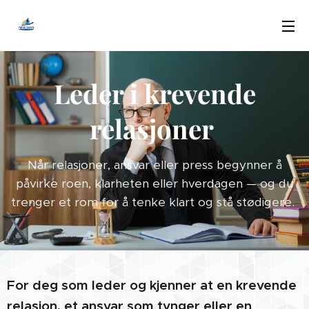
Leder i krevende
relasjoner
Når relasjoner, ansvar eller press begynner å
påvirke roen, klarheten eller hverdagen — og du
trenger et rom for å tenke klart og stå stødigere.
For deg som leder og kjenner at en krevende
relasjon, et ansvar som tynger eller en