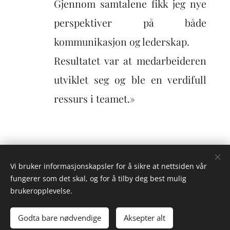
Gjennom samtalene fikk jeg nye
perspektiver på både
kommunikasjon og lederskap.
Resultatet var at medarbeideren
utviklet seg og ble en verdifull
ressurs i teamet.»
Vi bruker informasjonskapsler for å sikre at nettsiden vår
NESTE SKRITT
fungerer som det skal, og for å tilby deg best mulig
brukeropplevelse.
org.nr.: 819530122
Godta bare nødvendige
Aksepter alt
Informasjonskapsler